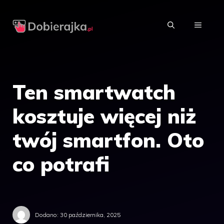
Przejdź
do
MENU
treści
Ten smartwatch
kosztuje więcej niż
twój smartfon. Oto
co potrafi
Dodano:
30 października, 2025