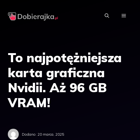
Przejdź
do
MENU
treści
To najpotężniejsza
karta graficzna
Nvidii. Aż 96 GB
VRAM!
Dodano:
20 marca, 2025