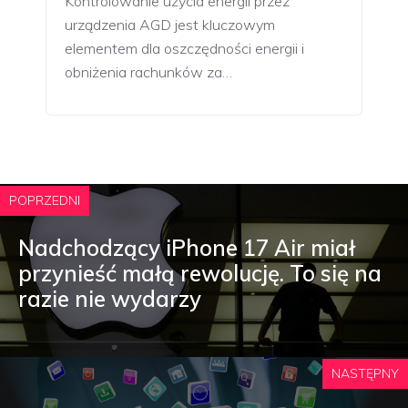
Kontrolowanie użycia energii przez
urządzenia AGD jest kluczowym
elementem dla oszczędności energii i
obniżenia rachunków za…
POPRZEDNI
Nadchodzący iPhone 17 Air miał
przynieść małą rewolucję. To się na
razie nie wydarzy
NASTĘPNY