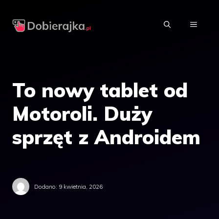
Przejdź
do
MENU
treści
To nowy tablet od
Motoroli. Duży
sprzęt z Androidem
Dodano:
9 kwietnia, 2026