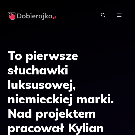
Przejdź
do
MENU
treści
To pierwsze
słuchawki
luksusowej,
niemieckiej marki.
Nad projektem
pracował Kylian