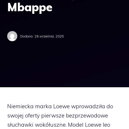
Mbappe
Dodano:
26 września, 2025
Niemiecka marka Loewe wprowadziła do
swojej oferty pierwsze bezprzewodowe
słuchawki wokółuszne. Model Loewe leo