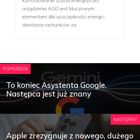
Kontrolowanie użycia energii przez
urządzenia AGD jest kluczowym
elementem dla oszczędności energii i
obniżenia rachunków za…
POPRZEDNI
To koniec Asystenta Google.
Następca jest już znany
NASTĘPNY
Apple zrezygnuje z nowego, dużego