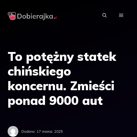
Przejdź
do
MENU
treści
To potężny statek
chińskiego
koncernu. Zmieści
ponad 9000 aut
Dodano:
17 marca, 2025