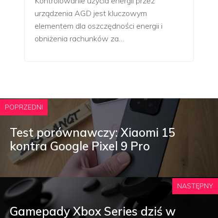
Kontrolowanie użycia energii przez
urządzenia AGD jest kluczowym
elementem dla oszczędności energii i
obniżenia rachunków za…
POPRZEDNI
Test porównawczy: Xiaomi 15
kontra Google Pixel 9 Pro
NASTĘPNY
Gamepady Xbox Series dziś w