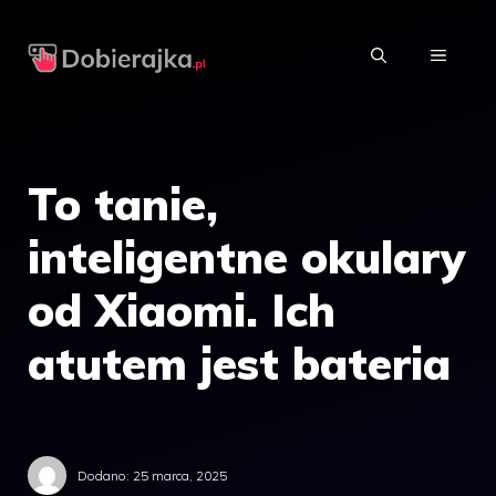
Przejdź
do
MENU
treści
To tanie,
inteligentne okulary
od Xiaomi. Ich
atutem jest bateria
Dodano:
25 marca, 2025