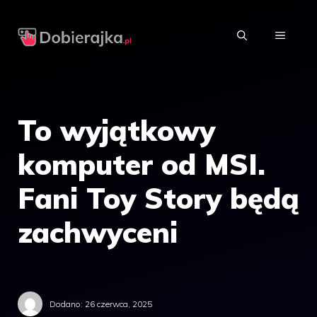
Przejdź
do
MENU
treści
To wyjątkowy
komputer od MSI.
Fani Toy Story będą
zachwyceni
Dodano:
26 czerwca, 2025