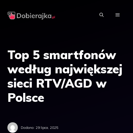
Przejdź
do
MENU
treści
Top 5 smartfonów
według największej
sieci RTV/AGD w
Polsce
Dodano:
29 lipca, 2025