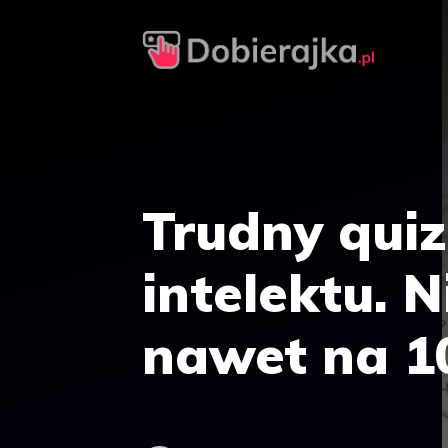
Przejdź
do
treści
Trudny qui
intelektu. 
nawet na 1