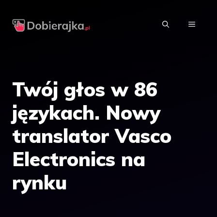
Przejdź
do
MENU
treści
Twój głos w 86
językach. Nowy
translator Vasco
Electronics na
rynku