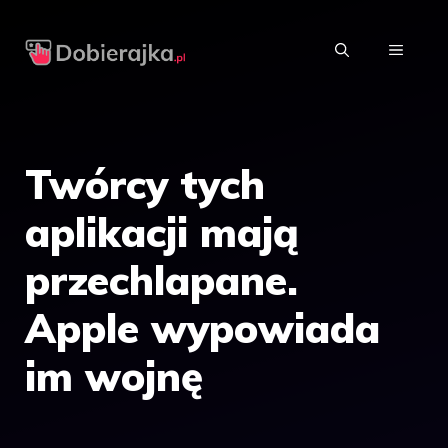
Przejdź
do
MENU
treści
Twórcy tych
aplikacji mają
przechlapane.
Apple wypowiada
im wojnę