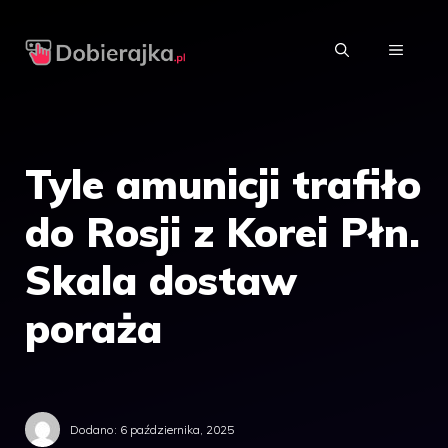
Przejdź
do
MENU
treści
Tyle amunicji trafiło
do Rosji z Korei Płn.
Skala dostaw
poraża
Dodano:
6 października, 2025