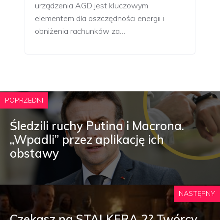
urządzenia AGD jest kluczowym
elementem dla oszczędności energii i
obniżenia rachunków za…
POPRZEDNI
Śledzili ruchy Putina i Macrona.
„Wpadli” przez aplikację ich
obstawy
NASTĘPNY
Czekasz na STALKERA 2? Twórcy