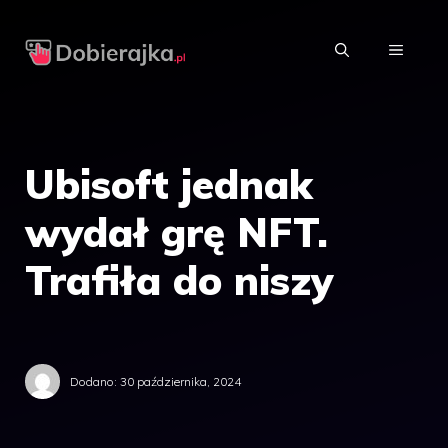
Przejdź
do
MENU
treści
Ubisoft jednak
wydał grę NFT.
Trafiła do niszy
Dodano:
30 października, 2024