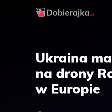
Przejdź
do
treści
Ukraina ma
na drony Ro
w Europie