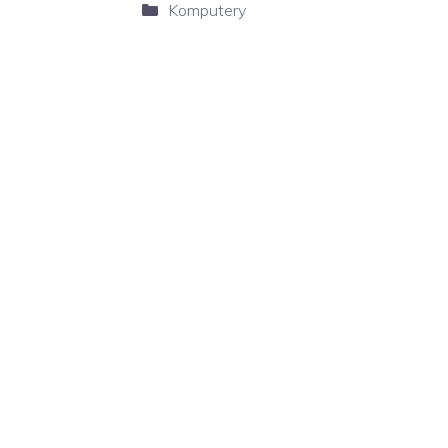
Kategorie
Komputery