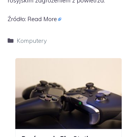
rosyjskim zagrożeniem z powietrza.
Źródło:
Read More
Kategorie
Komputery