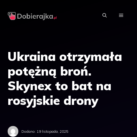
Przejdź
do
MENU
treści
Ukraina otrzymała
potężną broń.
Skynex to bat na
rosyjskie drony
Dodano:
19 listopada, 2025