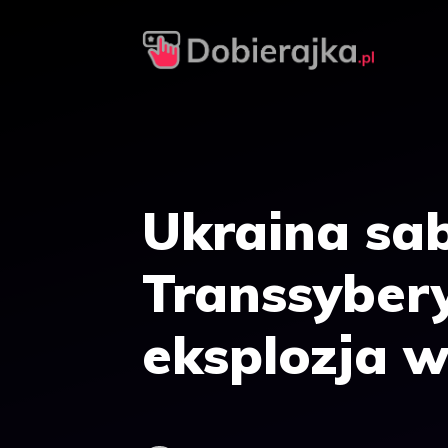
Przejdź
do
treści
Ukraina sab
Transsybery
eksplozja w