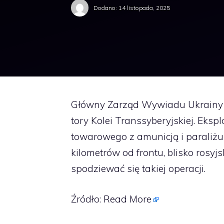
Dodano:
14 listopada, 2025
Główny Zarząd Wywiadu Ukrainy 
tory Kolei Transsyberyjskiej. Eks
towarowego z amunicją i paraliżu l
kilometrów od frontu, blisko rosyj
spodziewać się takiej operacji.
Źródło:
Read More