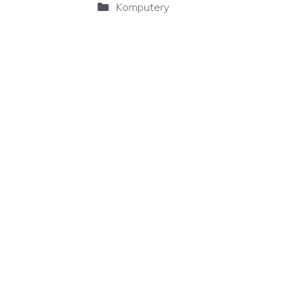
Kategorie
Komputery