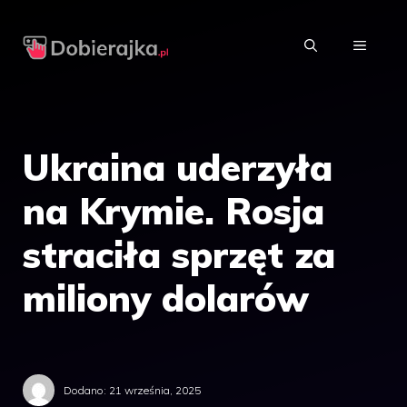
Przejdź
do
MENU
treści
Ukraina uderzyła
na Krymie. Rosja
straciła sprzęt za
miliony dolarów
Dodano:
21 września, 2025