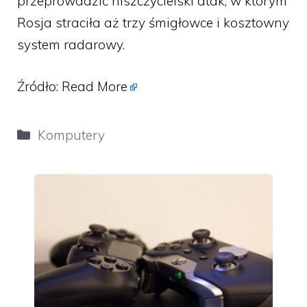
przeprowadzić niszczycielski atak, w którym
Rosja straciła aż trzy śmigłowce i kosztowny
system radarowy.
Źródło:
Read More
Kategorie
Komputery