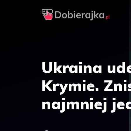
Przejdź
do
treści
Ukraina ud
Krymie. Zni
najmniej je