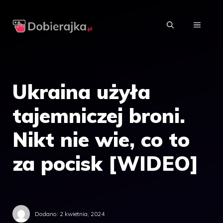
Przejdź
do
MENU
treści
Ukraina użyła
tajemniczej broni.
Nikt nie wie, co to
za pocisk [WIDEO]
Dodano:
2 kwietnia, 2024