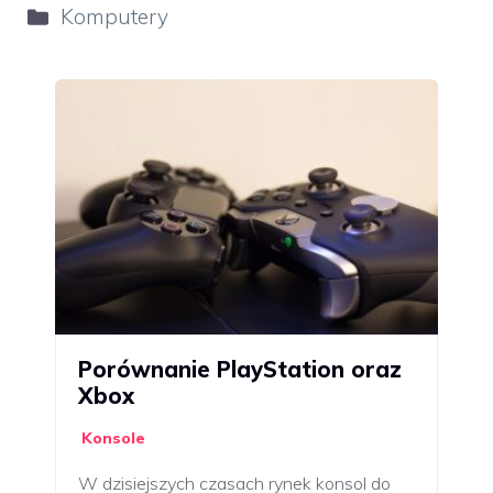
Kategorie
Komputery
Porównanie PlayStation oraz
Xbox
Konsole
W dzisiejszych czasach rynek konsol do