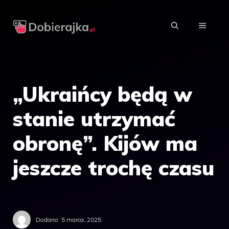
Przejdź
do
MENU
treści
„Ukraińcy będą w
stanie utrzymać
obronę”. Kijów ma
jeszcze trochę czasu
Dodano:
5 marca, 2025