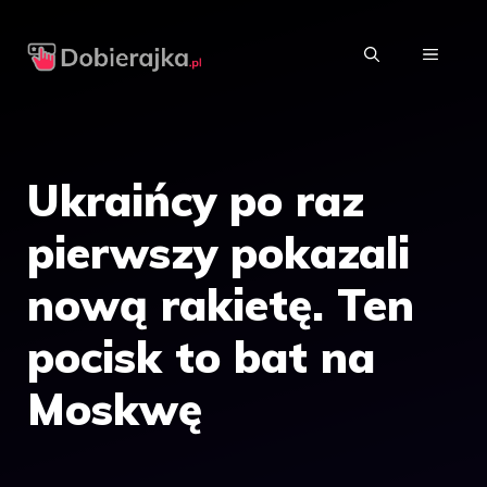
Przejdź
do
MENU
treści
Ukraińcy po raz
pierwszy pokazali
nową rakietę. Ten
pocisk to bat na
Moskwę