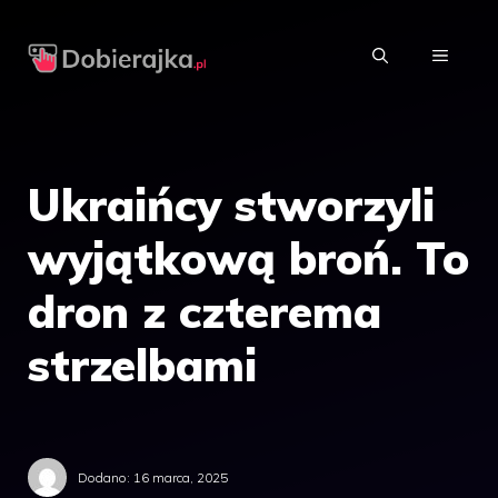
Przejdź
do
MENU
treści
Ukraińcy stworzyli
wyjątkową broń. To
dron z czterema
strzelbami
Dodano:
16 marca, 2025