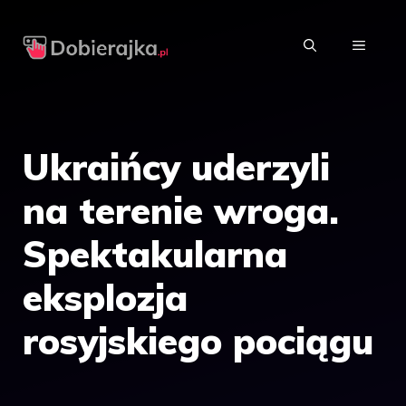
Przejdź
do
MENU
treści
Ukraińcy uderzyli
na terenie wroga.
Spektakularna
eksplozja
rosyjskiego pociągu