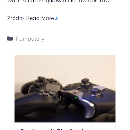
wartości dziesiątków milionów dolarów.
Źródło:
Read More
Kategorie
Komputery