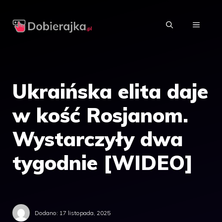
Przejdź
do
MENU
treści
Ukraińska elita daje
w kość Rosjanom.
Wystarczyły dwa
tygodnie [WIDEO]
Dodano:
17 listopada, 2025