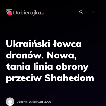
Przejdź
do
MENU
treści
Ukraiński łowca
dronów. Nowa,
tania linia obrony
przeciw Shahedom
Dodano:
26 czerwca, 2025