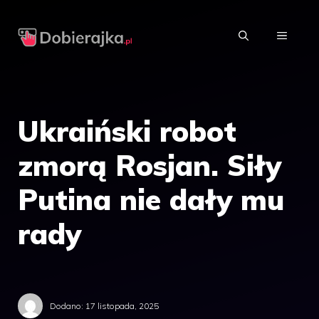
Przejdź
do
MENU
treści
Ukraiński robot
zmorą Rosjan. Siły
Putina nie dały mu
rady
Dodano:
17 listopada, 2025