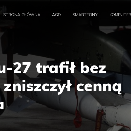
STRONA GŁÓWNA
AGD
SMARTFONY
KOMPUTE
u-27 trafił bez
t zniszczył cenną
a