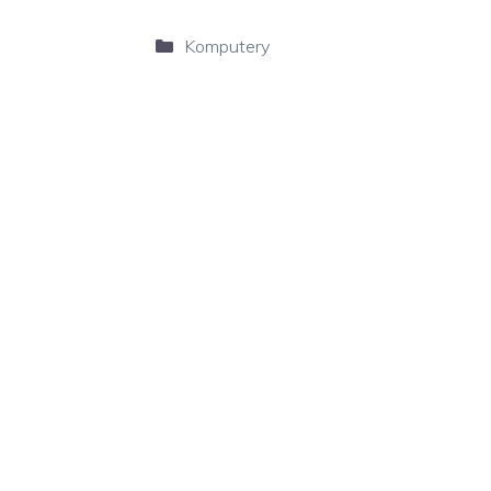
Kategorie
Komputery