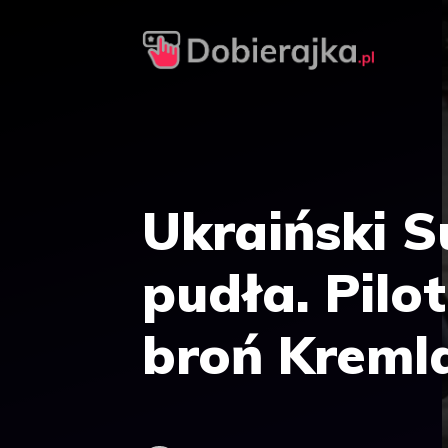
Przejdź
do
treści
Ukraiński S
pudła. Pilo
broń Kreml