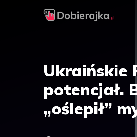
Przejdź
do
treści
Ukraińskie 
potencjał. 
„oślepił” m