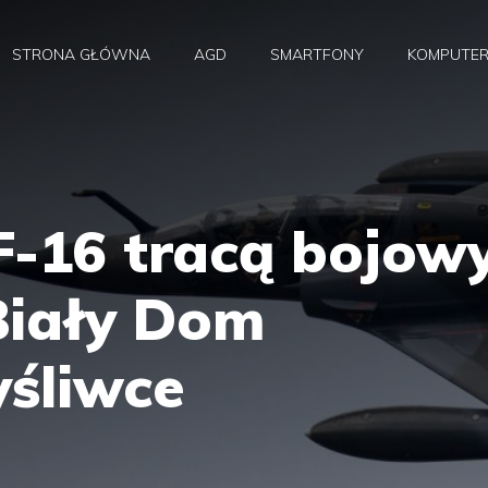
STRONA GŁÓWNA
AGD
SMARTFONY
KOMPUTE
F-16 tracą bojow
Biały Dom
yśliwce