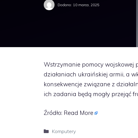
Dodano:
10 marca, 2025
Wstrzymanie pomocy wojskowej pr
działaniach ukraińskiej armii, a w
konsekwencje związane z działaln
ich zadania będą mogły przejąć f
Źródło:
Read More
Kategorie
Komputery