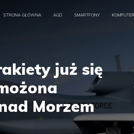
STRONA GŁÓWNA
AGD
SMARTFONY
KOMPUTE
akiety już się
zmożona
 nad Morzem