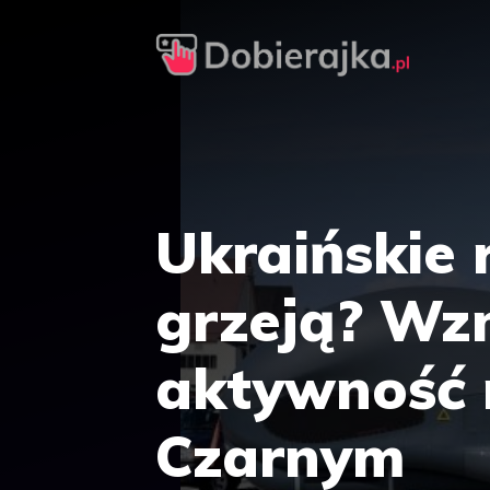
Przejdź
do
treści
Ukraińskie r
grzeją? W
aktywność
Czarnym