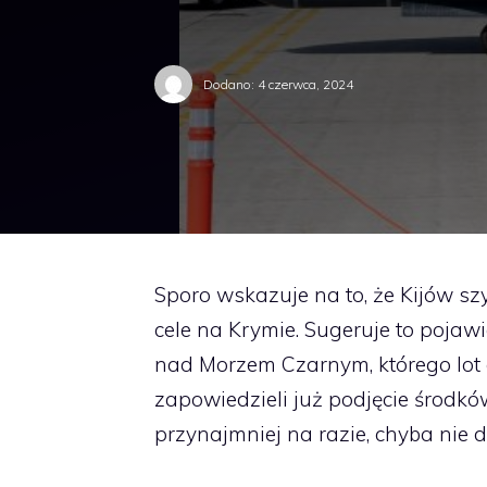
Dodano:
4 czerwca, 2024
Sporo wskazuje na to, że Kijów sz
cele na Krymie. Sugeruje to poja
nad Morzem Czarnym, którego lot o
zapowiedzieli już podjęcie środkó
przynajmniej na razie, chyba nie 