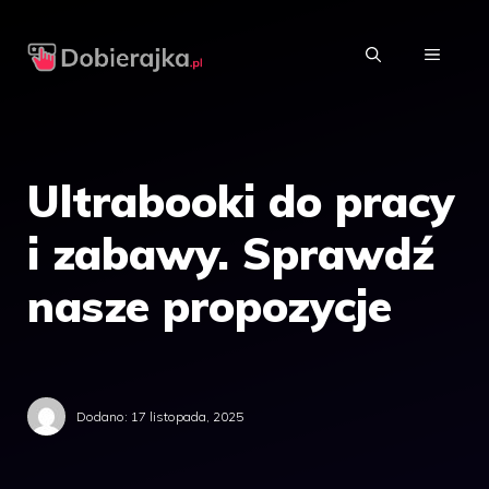
Przejdź
do
MENU
treści
Ultrabooki do pracy
i zabawy. Sprawdź
nasze propozycje
Dodano:
17 listopada, 2025