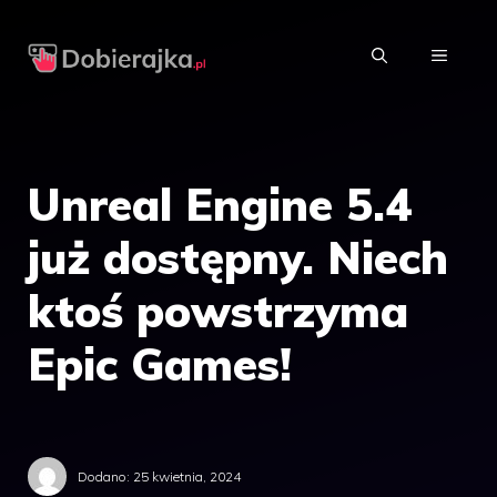
Przejdź
do
MENU
treści
Unreal Engine 5.4
już dostępny. Niech
ktoś powstrzyma
Epic Games!
Dodano:
25 kwietnia, 2024