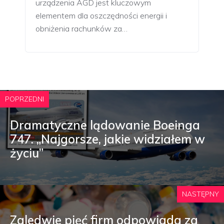
urządzenia AGD jest kluczowym
elementem dla oszczędności energii i
obniżenia rachunków za…
POPRZEDNI
Dramatyczne lądowanie Boeinga
747. „Najgorsze, jakie widziałem w
życiu”
NASTĘPNY
Zaledwie pięć firm odpowiada za