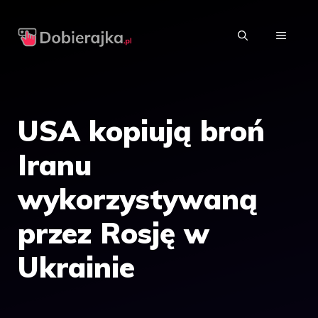
Przejdź
do
MENU
treści
USA kopiują broń
Iranu
wykorzystywaną
przez Rosję w
Ukrainie