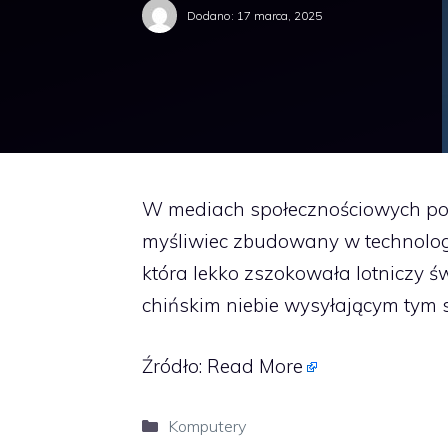
Dodano:
17 marca, 2025
W mediach społecznościowych poj
myśliwiec zbudowany w technologii 
która lekko zszokowała lotniczy ś
chińskim niebie wysyłającym tym
Źródło:
Read More
Kategorie
Komputery