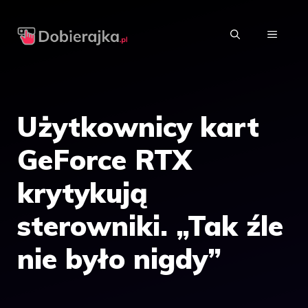
Przejdź
do
MENU
treści
Użytkownicy kart
GeForce RTX
krytykują
sterowniki. „Tak źle
nie było nigdy”