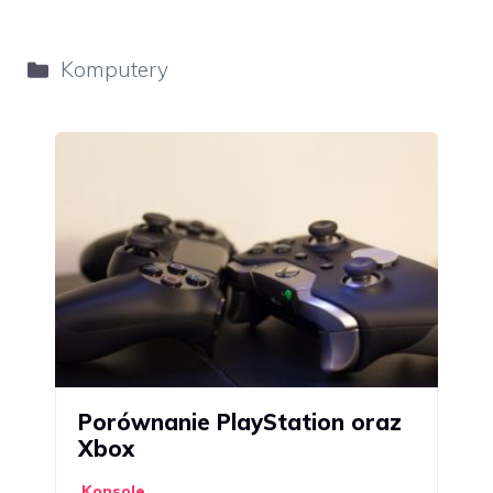
Kategorie
Komputery
Porównanie PlayStation oraz
Xbox
Konsole