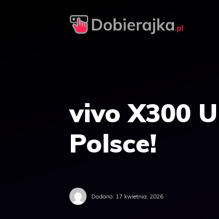
Przejdź
do
treści
vivo X300 U
Polsce!
Dodano:
17 kwietnia, 2026