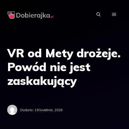
Przejdź
do
MENU
treści
VR od Mety drożeje.
Powód nie jest
zaskakujący
Dodano:
19 kwietnia, 2026