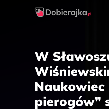
Przejdź
do
treści
W Sławosz
Wiśniewski
Naukowiec i
pierogów” 