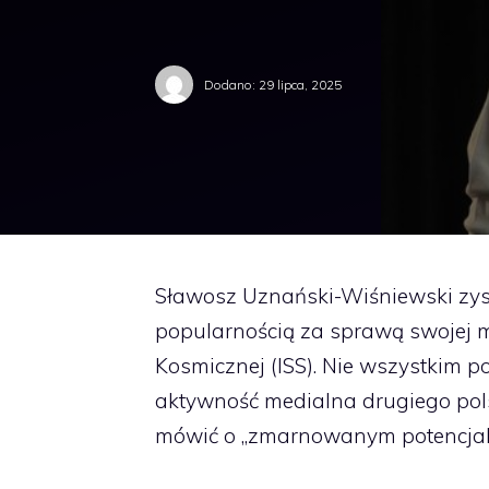
Dodano:
29 lipca, 2025
Sławosz Uznański-Wiśniewski zys
popularnością za sprawą swojej m
Kosmicznej (ISS). Nie wszystkim p
aktywność medialna drugiego pols
mówić o „zmarnowanym potencjal