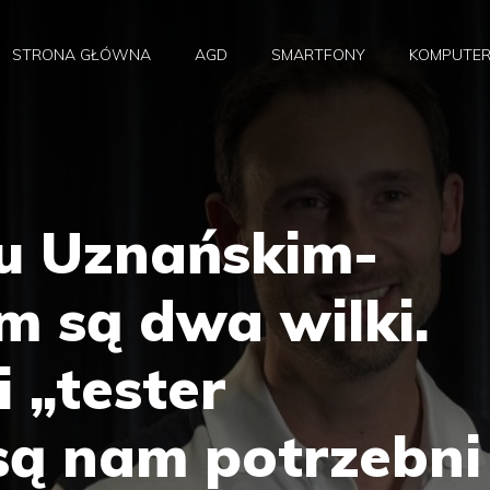
STRONA GŁÓWNA
AGD
SMARTFONY
KOMPUTE
u Uznańskim-
m są dwa wilki.
 „tester
są nam potrzebni