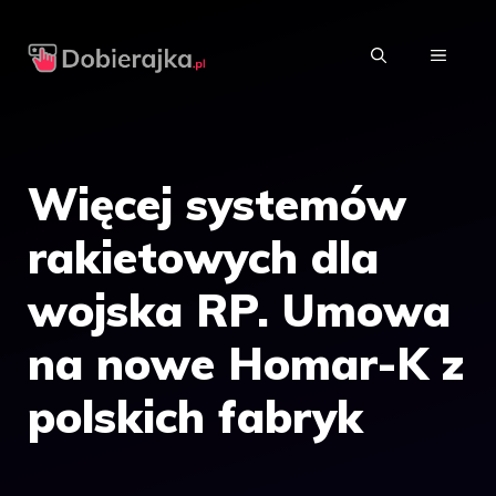
Przejdź
do
MENU
treści
Więcej systemów
rakietowych dla
wojska RP. Umowa
na nowe Homar-K z
polskich fabryk