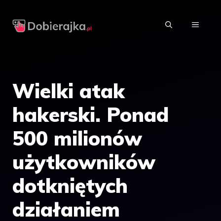
Przejdź
do
MENU
treści
Wielki atak
hakerski. Ponad
500 milionów
użytkowników
dotkniętych
działaniem