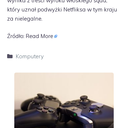
wynika z treści wyroku włoskiego sądu,
który uznał podwyżki Netfliksa w tym kraju
za nielegalne.
Źródło:
Read More
Kategorie
Komputery