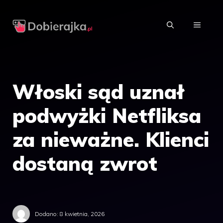
Przejdź
do
MENU
treści
Włoski sąd uznał
podwyżki Netfliksa
za nieważne. Klienci
dostaną zwrot
Dodano:
8 kwietnia, 2026