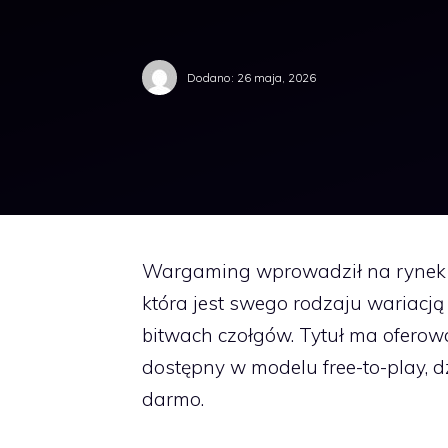
Dodano:
26 maja, 2026
Wargaming wprowadził na rynek s
która jest swego rodzaju wariacj
bitwach czołgów. Tytuł ma oferow
dostępny w modelu free-to-play, 
darmo.