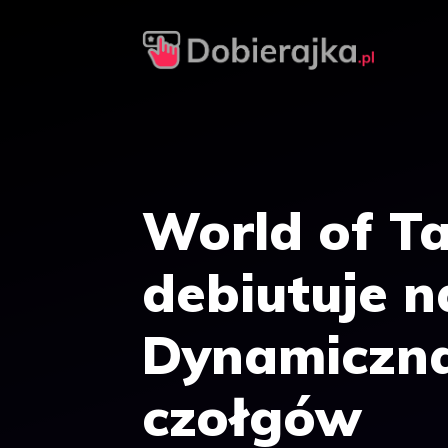
Przejdź
do
treści
World of T
debiutuje n
Dynamiczna
czołgów