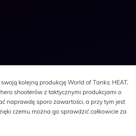
woją kolejną produkcję World of Tanks: HEAT,
ą hero shooterów z taktycznymi produkcjami o
ać naprawdę sporo zawartości, a przy tym jest
dzięki czemu można go sprawdzić całkowicie za