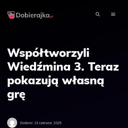
Przejdź
do
MENU
treści
Współtworzyli
Wiedźmina 3. Teraz
pokazują własną
grę
Dodano:
23 czerwca, 2025