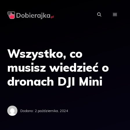
Przejdź
do
MENU
treści
Wszystko, co
musisz wiedzieć o
dronach DJI Mini
Dodano:
2 października, 2024