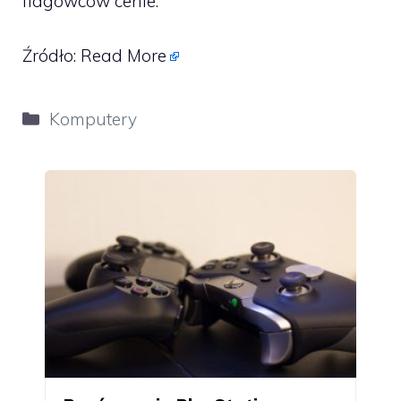
flagowców cenie.
Źródło:
Read More
Kategorie
Komputery