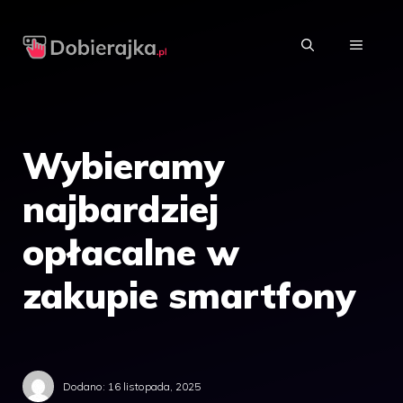
Przejdź
do
MENU
treści
Wybieramy
najbardziej
opłacalne w
zakupie smartfony
Dodano:
16 listopada, 2025