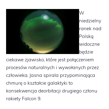
W
niedzielny
ranek nad
Polską
widoczne
będzie
ciekawe zjawisko, które jest połączeniem
procesów naturalnych i wywołanych przez
człowieka. Jasna spirala przypominająca
chmurę o kształcie galaktyki to
konsekwencja deorbitacji drugiego członu
rakiety Falcon 9.