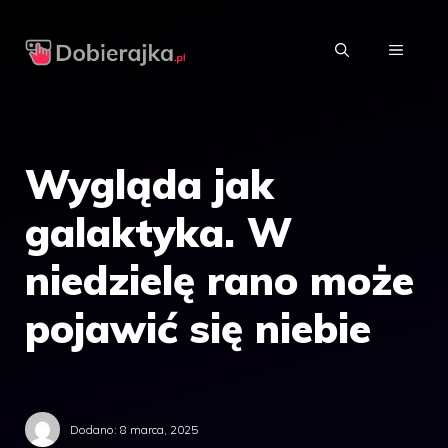
Przejdź
do
MENU
treści
Wygląda jak
galaktyka. W
niedzielę rano może
pojawić się niebie
Dodano:
8 marca, 2025