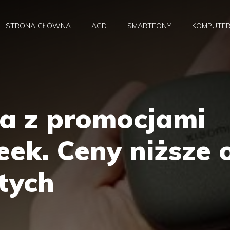
STRONA GŁÓWNA
AGD
SMARTFONY
KOMPUTE
za z promocjami
ek. Ceny niższe 
otych