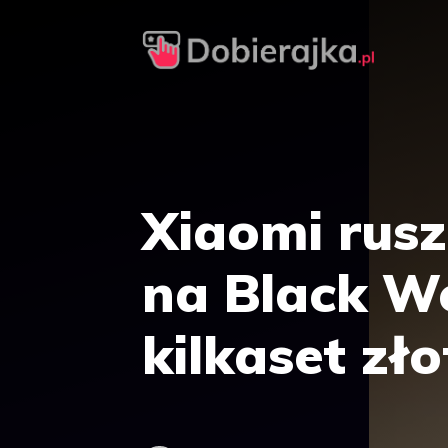
Przejdź
do
treści
Xiaomi rus
na Black We
kilkaset zł