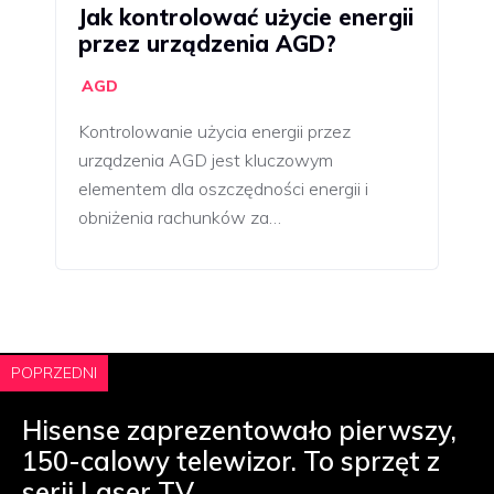
Jak kontrolować użycie energii
przez urządzenia AGD?
AGD
Kontrolowanie użycia energii przez
urządzenia AGD jest kluczowym
elementem dla oszczędności energii i
obniżenia rachunków za…
POPRZEDNI
Hisense zaprezentowało pierwszy,
150-calowy telewizor. To sprzęt z
serii Laser TV