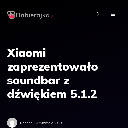
Przejdź
do
MENU
treści
Xiaomi
zaprezentowało
soundbar z
dźwiękiem 5.1.2
Dodano:
23 września, 2025