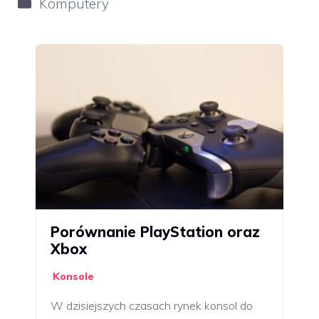
Kategorie
Komputery
Porównanie PlayStation oraz
Xbox
Konsole
W dzisiejszych czasach rynek konsol do