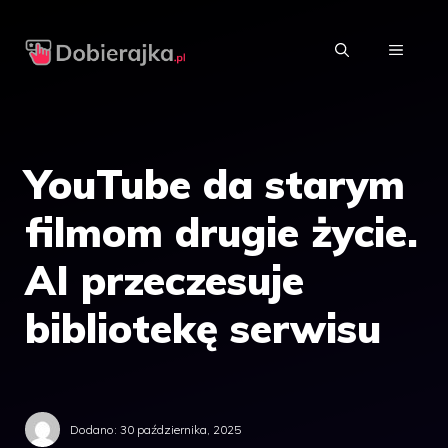
Przejdź
do
MENU
treści
YouTube da starym
filmom drugie życie.
AI przeczesuje
bibliotekę serwisu
Dodano:
30 października, 2025