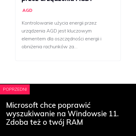
AGD
Kontrolowanie użycia energii przez
urządzenia AGD jest kluczowym
elementem dla oszczędności energii i
obniżenia rachunków za…
POPRZEDNI
Microsoft chce poprawić
wyszukiwanie na Windowsie 11.
Zdoba też o twój RAM