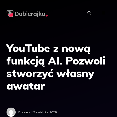
Przejdź
do
MENU
treści
YouTube z nową
funkcją AI. Pozwoli
stworzyć własny
awatar
Dodano:
12 kwietnia, 2026