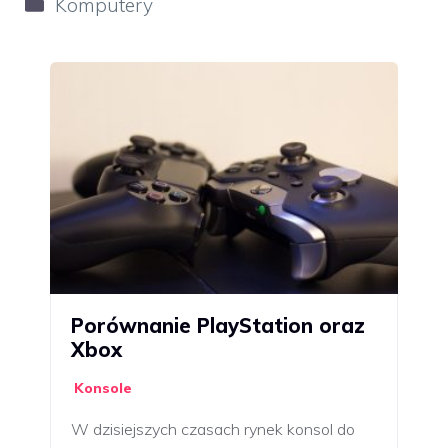
Kategorie
Komputery
Porównanie PlayStation oraz
Xbox
Konsole
W dzisiejszych czasach rynek konsol do