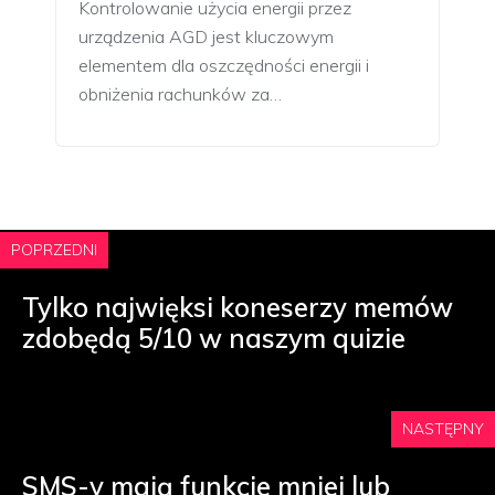
Kontrolowanie użycia energii przez
urządzenia AGD jest kluczowym
elementem dla oszczędności energii i
obniżenia rachunków za…
POPRZEDNI
Tylko najwięksi koneserzy memów
zdobędą 5/10 w naszym quizie
NASTĘPNY
SMS-y mają funkcje mniej lub