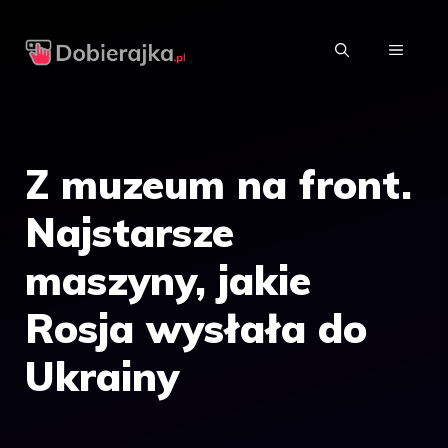
Przejdź
do
MENU
treści
Z muzeum na front.
Najstarsze
maszyny, jakie
Rosja wysłała do
Ukrainy